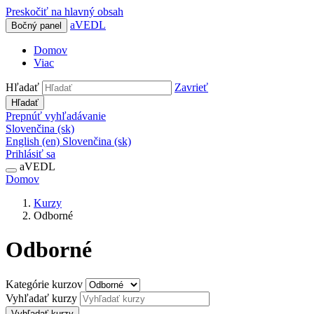
Preskočiť na hlavný obsah
aVEDL
Bočný panel
Domov
Viac
Hľadať
Zavrieť
Hľadať
Prepnúť vyhľadávanie
Slovenčina ‎(sk)‎
English ‎(en)‎
Slovenčina ‎(sk)‎
Prihlásiť sa
aVEDL
Domov
Kurzy
Odborné
Odborné
Kategórie kurzov
Vyhľadať kurzy
Vyhľadať kurzy