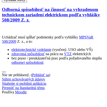
Odborná spôsobilosť na činnosť na vyhradenom
technickom zariadení elektrickom podľa vyhlášky
508/2009 Z. z.
Uchádzač musí spĺňať podmienky podľa vyhlášky
MPSVaR
508/2009
Z. z., a to:
elektrotechnické vzdelanie
(vyučený, USO alebo VŠ)
zdravotná spôsobilosť
na prácu na
VTZ
elektrických
bez praxe / preukázateľná prax podľa požadovaného stupňa
odbornej spôsobilosti
Nie ste prihlásený. (
Prihlásiť sa
)
Súhrn uchovávaných údajov
Stiahnite si mobilnú aplikáciu
Prepnúť na štandardnú tému
Používa
Moodle